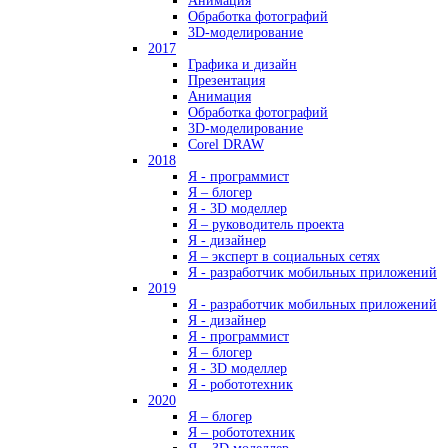
Анимация
Обработка фотографий
3D-моделирование
2017
Графика и дизайн
Презентация
Анимация
Обработка фотографий
3D-моделирование
Corel DRAW
2018
Я - программист
Я – блогер
Я - 3D моделлер
Я – руководитель проекта
Я - дизайнер
Я – эксперт в социальных сетях
Я - разработчик мобильных приложений
2019
Я - разработчик мобильных приложений
Я - дизайнер
Я - программист
Я – блогер
Я - 3D моделлер
Я - робототехник
2020
Я – блогер
Я – робототехник