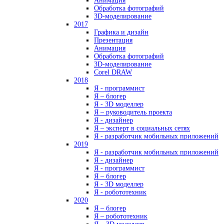
Анимация
Обработка фотографий
3D-моделирование
2017
Графика и дизайн
Презентация
Анимация
Обработка фотографий
3D-моделирование
Corel DRAW
2018
Я - программист
Я – блогер
Я - 3D моделлер
Я – руководитель проекта
Я - дизайнер
Я – эксперт в социальных сетях
Я - разработчик мобильных приложений
2019
Я - разработчик мобильных приложений
Я - дизайнер
Я - программист
Я – блогер
Я - 3D моделлер
Я - робототехник
2020
Я – блогер
Я – робототехник