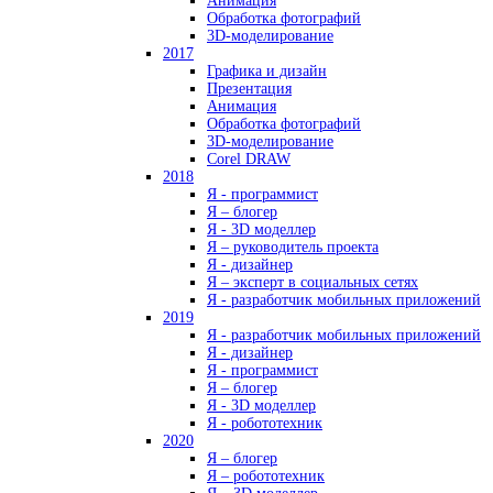
Анимация
Обработка фотографий
3D-моделирование
2017
Графика и дизайн
Презентация
Анимация
Обработка фотографий
3D-моделирование
Corel DRAW
2018
Я - программист
Я – блогер
Я - 3D моделлер
Я – руководитель проекта
Я - дизайнер
Я – эксперт в социальных сетях
Я - разработчик мобильных приложений
2019
Я - разработчик мобильных приложений
Я - дизайнер
Я - программист
Я – блогер
Я - 3D моделлер
Я - робототехник
2020
Я – блогер
Я – робототехник