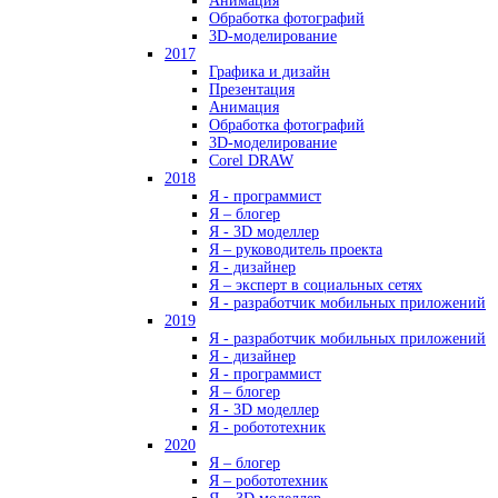
Анимация
Обработка фотографий
3D-моделирование
2017
Графика и дизайн
Презентация
Анимация
Обработка фотографий
3D-моделирование
Corel DRAW
2018
Я - программист
Я – блогер
Я - 3D моделлер
Я – руководитель проекта
Я - дизайнер
Я – эксперт в социальных сетях
Я - разработчик мобильных приложений
2019
Я - разработчик мобильных приложений
Я - дизайнер
Я - программист
Я – блогер
Я - 3D моделлер
Я - робототехник
2020
Я – блогер
Я – робототехник