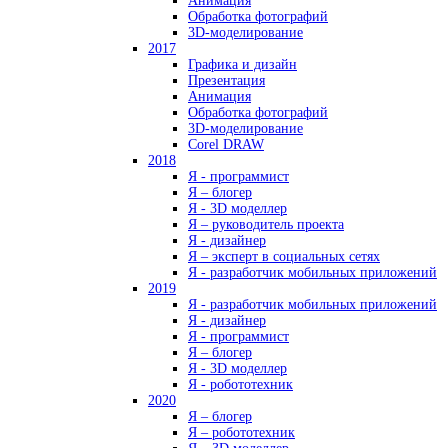
Анимация
Обработка фотографий
3D-моделирование
2017
Графика и дизайн
Презентация
Анимация
Обработка фотографий
3D-моделирование
Corel DRAW
2018
Я - программист
Я – блогер
Я - 3D моделлер
Я – руководитель проекта
Я - дизайнер
Я – эксперт в социальных сетях
Я - разработчик мобильных приложений
2019
Я - разработчик мобильных приложений
Я - дизайнер
Я - программист
Я – блогер
Я - 3D моделлер
Я - робототехник
2020
Я – блогер
Я – робототехник