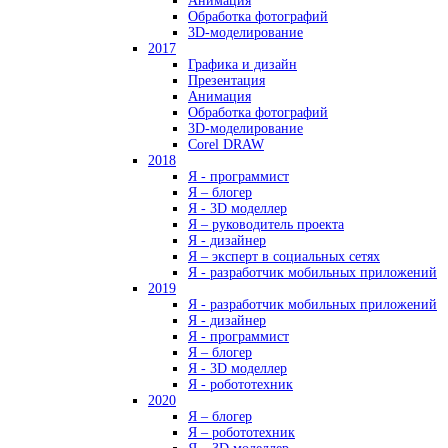
Анимация
Обработка фотографий
3D-моделирование
2017
Графика и дизайн
Презентация
Анимация
Обработка фотографий
3D-моделирование
Corel DRAW
2018
Я - программист
Я – блогер
Я - 3D моделлер
Я – руководитель проекта
Я - дизайнер
Я – эксперт в социальных сетях
Я - разработчик мобильных приложений
2019
Я - разработчик мобильных приложений
Я - дизайнер
Я - программист
Я – блогер
Я - 3D моделлер
Я - робототехник
2020
Я – блогер
Я – робототехник