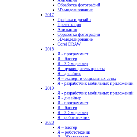
Анимация
Обработка фотографий
3D-моделирование
2017
Графика и дизайн
Презентация
Анимация
Обработка фотографий
3D-моделирование
Corel DRAW
2018
Я - программист
Я – блогер
Я - 3D моделлер
Я – руководитель проекта
Я - дизайнер
Я – эксперт в социальных сетях
Я - разработчик мобильных приложений
2019
Я - разработчик мобильных приложений
Я - дизайнер
Я - программист
Я – блогер
Я - 3D моделлер
Я - робототехник
2020
Я – блогер
Я – робототехник