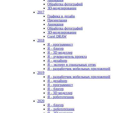
Анимация
Обработка фотографий
3D-моделирование
2017
Графика и дизайн
Презентация
Анимация
Обработка фотографий
3D-моделирование
Corel DRAW
2018
Я - программист
Я – блогер
Я - 3D моделлер
Я – руководитель проекта
Я - дизайнер
Я – эксперт в социальных сетях
Я - разработчик мобильных приложений
2019
Я - разработчик мобильных приложений
Я - дизайнер
Я - программист
Я – блогер
Я - 3D моделлер
Я - робототехник
2020
Я – блогер
Я – робототехник