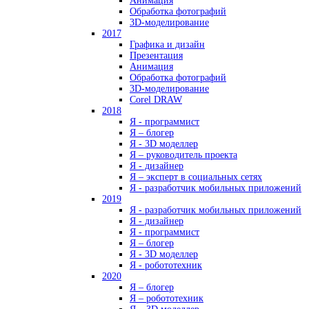
Анимация
Обработка фотографий
3D-моделирование
2017
Графика и дизайн
Презентация
Анимация
Обработка фотографий
3D-моделирование
Corel DRAW
2018
Я - программист
Я – блогер
Я - 3D моделлер
Я – руководитель проекта
Я - дизайнер
Я – эксперт в социальных сетях
Я - разработчик мобильных приложений
2019
Я - разработчик мобильных приложений
Я - дизайнер
Я - программист
Я – блогер
Я - 3D моделлер
Я - робототехник
2020
Я – блогер
Я – робототехник