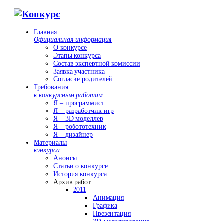
Главная
Официальная информация
О конкурсе
Этапы конкурса
Состав экспертной комиссии
Заявка участника
Согласие родителей
Требования
к конкурсным работам
Я – программист
Я – разработчик игр
Я – 3D моделлер
Я – робототехник
Я – дизайнер
Материалы
конкурса
Анонсы
Статьи о конкурсе
История конкурса
Архив работ
2011
Анимация
Графика
Презентация