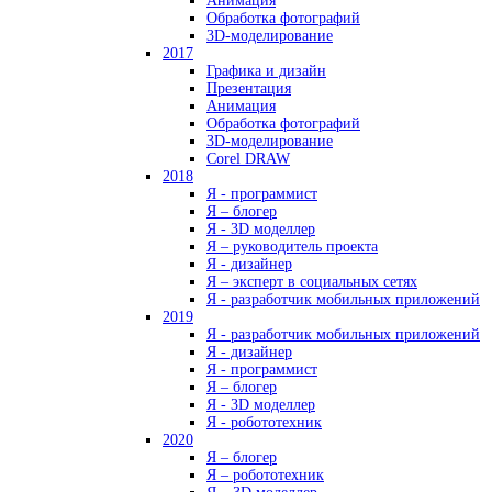
Анимация
Обработка фотографий
3D-моделирование
2017
Графика и дизайн
Презентация
Анимация
Обработка фотографий
3D-моделирование
Corel DRAW
2018
Я - программист
Я – блогер
Я - 3D моделлер
Я – руководитель проекта
Я - дизайнер
Я – эксперт в социальных сетях
Я - разработчик мобильных приложений
2019
Я - разработчик мобильных приложений
Я - дизайнер
Я - программист
Я – блогер
Я - 3D моделлер
Я - робототехник
2020
Я – блогер
Я – робототехник