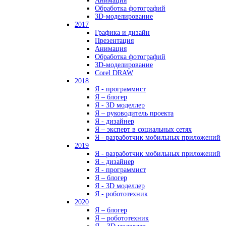
Анимация
Обработка фотографий
3D-моделирование
2017
Графика и дизайн
Презентация
Анимация
Обработка фотографий
3D-моделирование
Corel DRAW
2018
Я - программист
Я – блогер
Я - 3D моделлер
Я – руководитель проекта
Я - дизайнер
Я – эксперт в социальных сетях
Я - разработчик мобильных приложений
2019
Я - разработчик мобильных приложений
Я - дизайнер
Я - программист
Я – блогер
Я - 3D моделлер
Я - робототехник
2020
Я – блогер
Я – робототехник