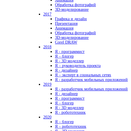
Анимация
Обработка фотографий
3D-моделирование
2017
Графика и дизайн
Презентация
Анимация
Обработка фотографий
3D-моделирование
Corel DRAW
2018
Я - программист
Я – блогер
Я - 3D моделлер
Я – руководитель проекта
Я - дизайнер
Я – эксперт в социальных сетях
Я - разработчик мобильных приложений
2019
Я - разработчик мобильных приложений
Я - дизайнер
Я - программист
Я – блогер
Я - 3D моделлер
Я - робототехник
2020
Я – блогер
Я – робототехник