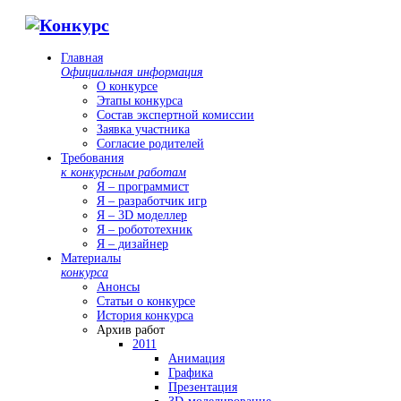
Главная
Официальная информация
О конкурсе
Этапы конкурса
Состав экспертной комиссии
Заявка участника
Согласие родителей
Требования
к конкурсным работам
Я – программист
Я – разработчик игр
Я – 3D моделлер
Я – робототехник
Я – дизайнер
Материалы
конкурса
Анонсы
Статьи о конкурсе
История конкурса
Архив работ
2011
Анимация
Графика
Презентация