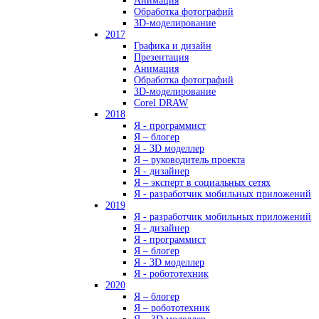
Анимация
Обработка фотографий
3D-моделирование
2017
Графика и дизайн
Презентация
Анимация
Обработка фотографий
3D-моделирование
Corel DRAW
2018
Я - программист
Я – блогер
Я - 3D моделлер
Я – руководитель проекта
Я - дизайнер
Я – эксперт в социальных сетях
Я - разработчик мобильных приложений
2019
Я - разработчик мобильных приложений
Я - дизайнер
Я - программист
Я – блогер
Я - 3D моделлер
Я - робототехник
2020
Я – блогер
Я – робототехник