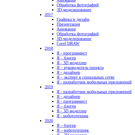
Анимация
Обработка фотографий
3D-моделирование
2017
Графика и дизайн
Презентация
Анимация
Обработка фотографий
3D-моделирование
Corel DRAW
2018
Я - программист
Я – блогер
Я - 3D моделлер
Я – руководитель проекта
Я - дизайнер
Я – эксперт в социальных сетях
Я - разработчик мобильных приложений
2019
Я - разработчик мобильных приложений
Я - дизайнер
Я - программист
Я – блогер
Я - 3D моделлер
Я - робототехник
2020
Я – блогер
Я – робототехник