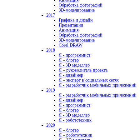
Анимация
Обработка фотографий
3D-моделирование
2017
Графика и дизайн
Презентация
Анимация
Обработка фотографий
3D-моделирование
Corel DRAW
2018
Я - программист
Я – блогер
Я - 3D моделлер
Я – руководитель проекта
Я - дизайнер
Я – эксперт в социальных сетях
Я - разработчик мобильных приложений
2019
Я - разработчик мобильных приложений
Я - дизайнер
Я - программист
Я – блогер
Я - 3D моделлер
Я - робототехник
2020
Я – блогер
Я – робототехник