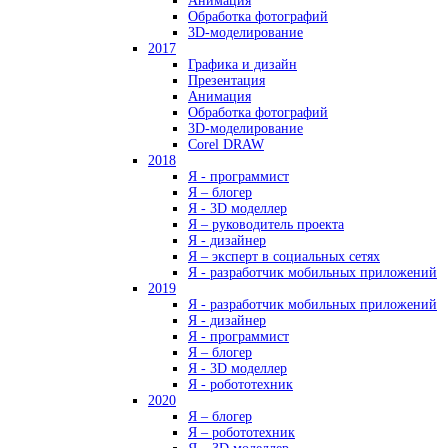
Анимация
Обработка фотографий
3D-моделирование
2017
Графика и дизайн
Презентация
Анимация
Обработка фотографий
3D-моделирование
Corel DRAW
2018
Я - программист
Я – блогер
Я - 3D моделлер
Я – руководитель проекта
Я - дизайнер
Я – эксперт в социальных сетях
Я - разработчик мобильных приложений
2019
Я - разработчик мобильных приложений
Я - дизайнер
Я - программист
Я – блогер
Я - 3D моделлер
Я - робототехник
2020
Я – блогер
Я – робототехник