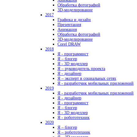
Анимация
Обработка фотографий
3D-моделирование
2017
Графика и дизайн
Презентация
Анимация
Обработка фотографий
3D-моделирование
Corel DRAW
2018
Я - программист
Я – блогер
Я - 3D моделлер
Я – руководитель проекта
Я - дизайнер
Я – эксперт в социальных сетях
Я - разработчик мобильных приложений
2019
Я - разработчик мобильных приложений
Я - дизайнер
Я - программист
Я – блогер
Я - 3D моделлер
Я - робототехник
2020
Я – блогер
Я – робототехник