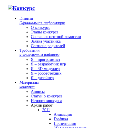
Главная
Официальная информация
О конкурсе
Этапы конкурса
Состав экспертной комиссии
Заявка участника
Согласие родителей
Требования
к конкурсным работам
Я – программист
Я – разработчик игр
Я – 3D моделлер
Я – робототехник
Я – дизайнер
Материалы
конкурса
Анонсы
Статьи о конкурсе
История конкурса
Архив работ
2011
Анимация
Графика
Презентация