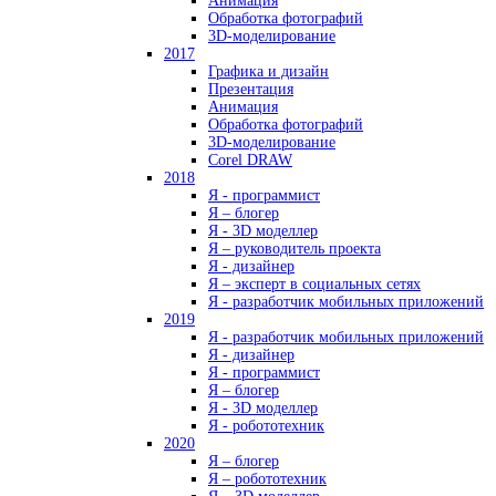
Анимация
Обработка фотографий
3D-моделирование
2017
Графика и дизайн
Презентация
Анимация
Обработка фотографий
3D-моделирование
Corel DRAW
2018
Я - программист
Я – блогер
Я - 3D моделлер
Я – руководитель проекта
Я - дизайнер
Я – эксперт в социальных сетях
Я - разработчик мобильных приложений
2019
Я - разработчик мобильных приложений
Я - дизайнер
Я - программист
Я – блогер
Я - 3D моделлер
Я - робототехник
2020
Я – блогер
Я – робототехник