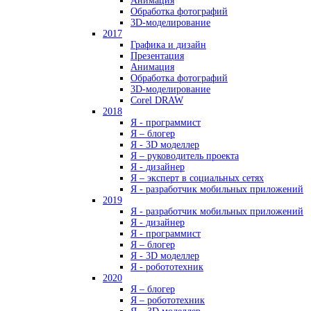
Анимация
Обработка фотографий
3D-моделирование
2017
Графика и дизайн
Презентация
Анимация
Обработка фотографий
3D-моделирование
Corel DRAW
2018
Я - программист
Я – блогер
Я - 3D моделлер
Я – руководитель проекта
Я - дизайнер
Я – эксперт в социальных сетях
Я - разработчик мобильных приложений
2019
Я - разработчик мобильных приложений
Я - дизайнер
Я - программист
Я – блогер
Я - 3D моделлер
Я - робототехник
2020
Я – блогер
Я – робототехник