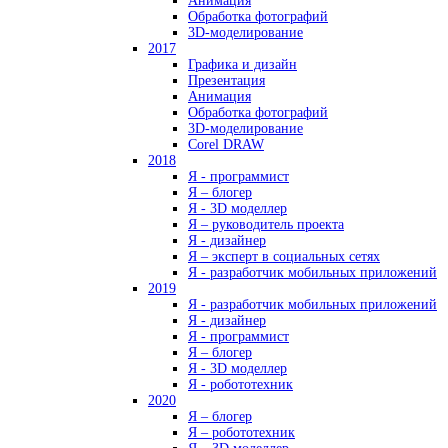
Анимация
Обработка фотографий
3D-моделирование
2017
Графика и дизайн
Презентация
Анимация
Обработка фотографий
3D-моделирование
Corel DRAW
2018
Я - программист
Я – блогер
Я - 3D моделлер
Я – руководитель проекта
Я - дизайнер
Я – эксперт в социальных сетях
Я - разработчик мобильных приложений
2019
Я - разработчик мобильных приложений
Я - дизайнер
Я - программист
Я – блогер
Я - 3D моделлер
Я - робототехник
2020
Я – блогер
Я – робототехник