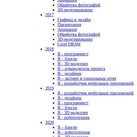
Анимация
Обработка фотографий
3D-моделирование
2017
Графика и дизайн
Презентация
Анимация
Обработка фотографий
3D-моделирование
Corel DRAW
2018
Я - программист
Я – блогер
Я - 3D моделлер
Я – руководитель проекта
Я - дизайнер
Я – эксперт в социальных сетях
Я - разработчик мобильных приложений
2019
Я - разработчик мобильных приложений
Я - дизайнер
Я - программист
Я – блогер
Я - 3D моделлер
Я - робототехник
2020
Я – блогер
Я – робототехник