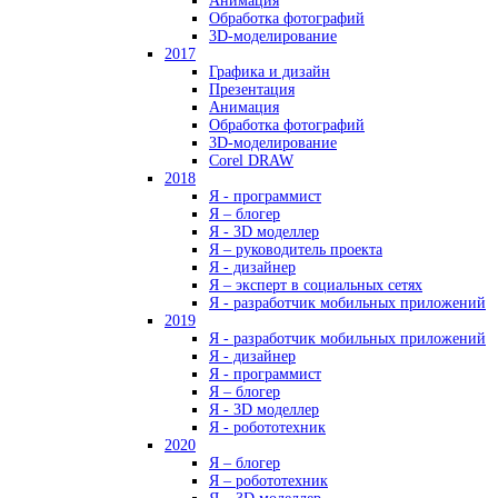
Анимация
Обработка фотографий
3D-моделирование
2017
Графика и дизайн
Презентация
Анимация
Обработка фотографий
3D-моделирование
Corel DRAW
2018
Я - программист
Я – блогер
Я - 3D моделлер
Я – руководитель проекта
Я - дизайнер
Я – эксперт в социальных сетях
Я - разработчик мобильных приложений
2019
Я - разработчик мобильных приложений
Я - дизайнер
Я - программист
Я – блогер
Я - 3D моделлер
Я - робототехник
2020
Я – блогер
Я – робототехник