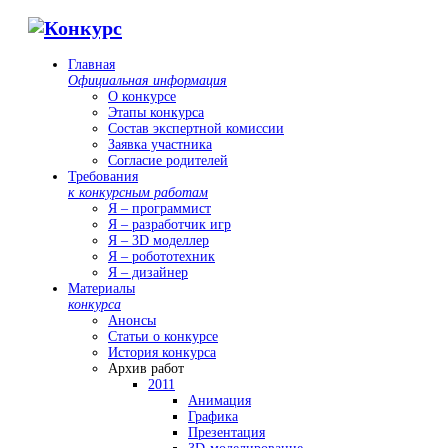
Главная
Официальная информация
О конкурсе
Этапы конкурса
Состав экспертной комиссии
Заявка участника
Согласие родителей
Требования
к конкурсным работам
Я – программист
Я – разработчик игр
Я – 3D моделлер
Я – робототехник
Я – дизайнер
Материалы
конкурса
Анонсы
Статьи о конкурсе
История конкурса
Архив работ
2011
Анимация
Графика
Презентация