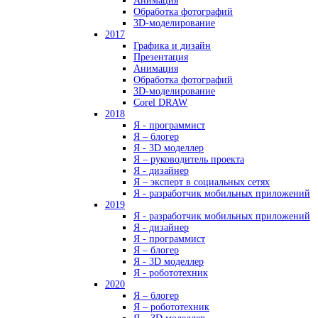
Анимация
Обработка фотографий
3D-моделирование
2017
Графика и дизайн
Презентация
Анимация
Обработка фотографий
3D-моделирование
Corel DRAW
2018
Я - программист
Я – блогер
Я - 3D моделлер
Я – руководитель проекта
Я - дизайнер
Я – эксперт в социальных сетях
Я - разработчик мобильных приложений
2019
Я - разработчик мобильных приложений
Я - дизайнер
Я - программист
Я – блогер
Я - 3D моделлер
Я - робототехник
2020
Я – блогер
Я – робототехник