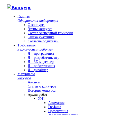
Главная
Официальная информация
О конкурсе
Этапы конкурса
Состав экспертной комиссии
Заявка участника
Согласие родителей
Требования
к конкурсным работам
Я – программист
Я – разработчик игр
Я – 3D моделлер
Я – робототехник
Я – дизайнер
Материалы
конкурса
Анонсы
Статьи о конкурсе
История конкурса
Архив работ
2011
Анимация
Графика
Презентация