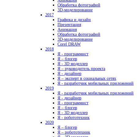
Анимация
Обработка фотографий
3D-моделирование
2017
Графика и дизайн
Презентация
Анимация
Обработка фотографий
3D-моделирование
Corel DRAW
2018
Я - программист
Я – блогер
Я - 3D моделлер
Я – руководитель проекта
Я - дизайнер
Я – эксперт в социальных сетях
Я - разработчик мобильных приложений
2019
Я - разработчик мобильных приложений
Я - дизайнер
Я - программист
Я – блогер
Я - 3D моделлер
Я - робототехник
2020
Я – блогер
Я – робототехник