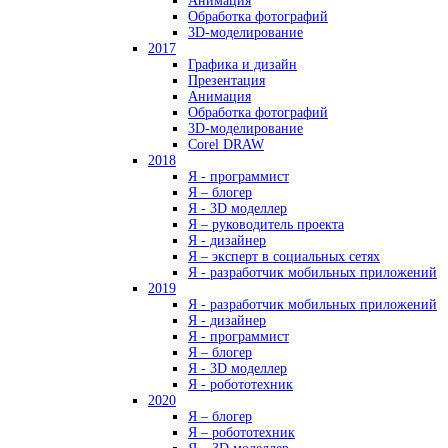
Анимация
Обработка фотографий
3D-моделирование
2017
Графика и дизайн
Презентация
Анимация
Обработка фотографий
3D-моделирование
Corel DRAW
2018
Я - программист
Я – блогер
Я - 3D моделлер
Я – руководитель проекта
Я - дизайнер
Я – эксперт в социальных сетях
Я - разработчик мобильных приложений
2019
Я - разработчик мобильных приложений
Я - дизайнер
Я - программист
Я – блогер
Я - 3D моделлер
Я - робототехник
2020
Я – блогер
Я – робототехник