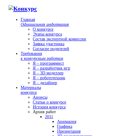
Главная
Официальная информация
О конкурсе
Этапы конкурса
Состав экспертной комиссии
Заявка участника
Согласие родителей
Требования
к конкурсным работам
Я – программист
Я – разработчик игр
Я – 3D моделлер
Я – робототехник
Я – дизайнер
Материалы
конкурса
Анонсы
Статьи о конкурсе
История конкурса
Архив работ
2011
Анимация
Графика
Презентация