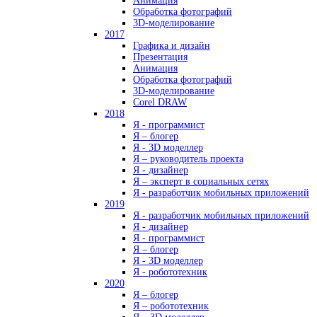
Анимация
Обработка фотографий
3D-моделирование
2017
Графика и дизайн
Презентация
Анимация
Обработка фотографий
3D-моделирование
Corel DRAW
2018
Я - программист
Я – блогер
Я - 3D моделлер
Я – руководитель проекта
Я - дизайнер
Я – эксперт в социальных сетях
Я - разработчик мобильных приложений
2019
Я - разработчик мобильных приложений
Я - дизайнер
Я - программист
Я – блогер
Я - 3D моделлер
Я - робототехник
2020
Я – блогер
Я – робототехник